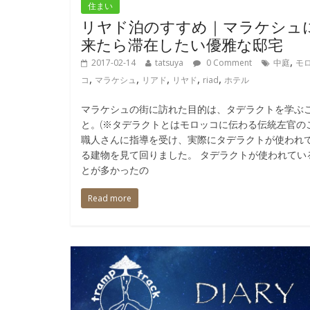
住まい
リヤド泊のすすめ｜マラケシュ
来たら滞在したい優雅な邸宅
,
2017-02-14
tatsuya
0 Comment
中庭
モ
,
,
,
,
,
コ
マラケシュ
リアド
リヤド
riad
ホテル
マラケシュの街に訪れた目的は、タデラクトを学ぶ
と。(※タデラクトとはモロッコに伝わる伝統左官のこ
職人さんに指導を受け、実際にタデラクトが使われ
る建物を見て回りました。 タデラクトが使われてい
とが多かったの
Read more