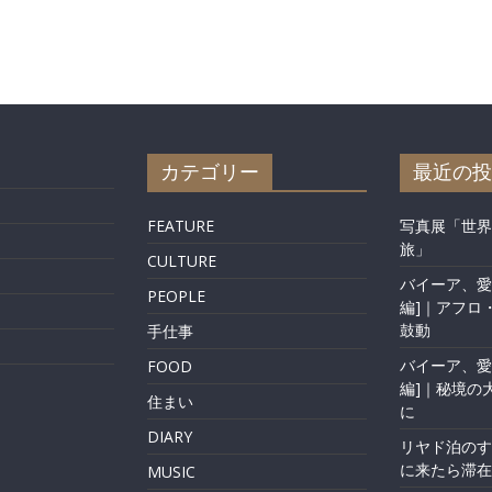
カテゴリー
最近の投
FEATURE
写真展「世界
旅」
CULTURE
バイーア、愛
PEOPLE
編]｜アフロ
鼓動
手仕事
バイーア、愛
FOOD
編]｜秘境の
住まい
に
DIARY
リヤド泊のす
に来たら滞在
MUSIC