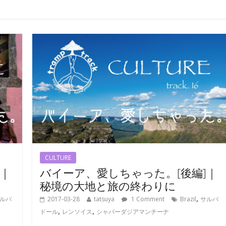
CULTURE
]｜
バイーア、愛しちゃった。[後編]｜
秘境の大地と旅の終わりに
,
ルバ
2017-03-28
tatsuya
1 Comment
Brazil
サルバ
,
,
ドール
レンソイス
シャパーダジアマンチーナ