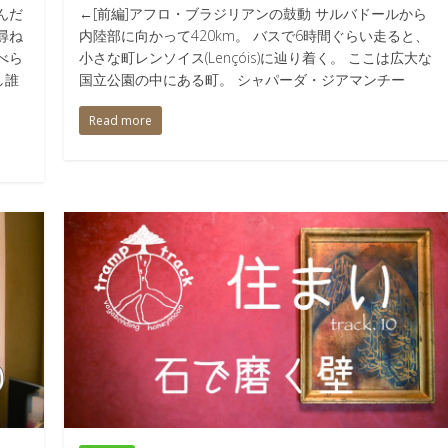
んだ
←[前編]アフロ・ブラジリアンの鼓動 サルバドールから
尋ね
内陸部に向かって420km。 バスで6時間ぐらい走ると、
べら
小さな町レンソイス(Lençóis)に辿り着く。 ここは広大な
し誰
国立公園の中にある町。 シャパーダ・ジアマンチー
Read more