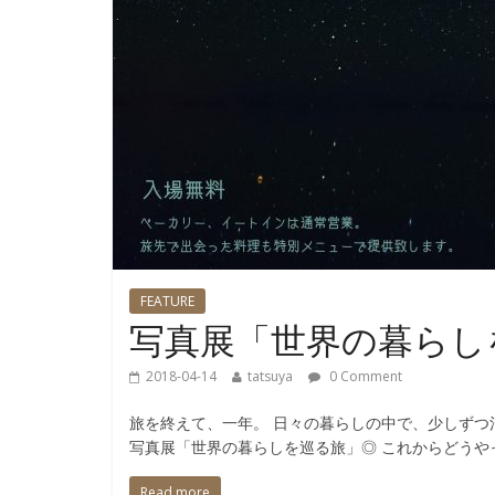
FEATURE
写真展「世界の暮らし
2018-04-14
tatsuya
0 Comment
旅を終えて、一年。 日々の暮らしの中で、少しずつ
写真展「世界の暮らしを巡る旅」◎ これからどうや
Read more