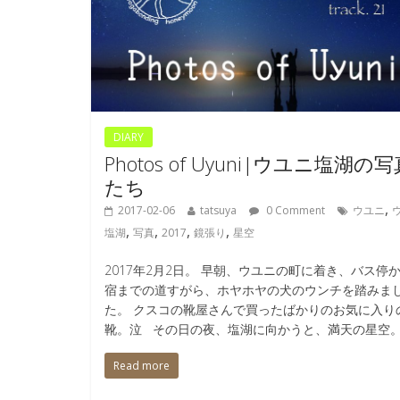
DIARY
Photos of Uyuni|ウユニ塩湖の
たち
,
2017-02-06
tatsuya
0 Comment
ウユニ
,
,
,
,
塩湖
写真
2017
鏡張り
星空
2017年2月2日。 早朝、ウユニの町に着き、バス停
宿までの道すがら、ホヤホヤの犬のウンチを踏みま
た。 クスコの靴屋さんで買ったばかりのお気に入り
靴。泣 その日の夜、塩湖に向かうと、満天の星空
Read more