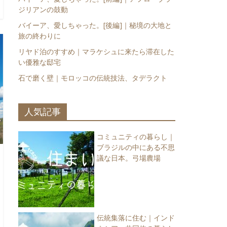
ジリアンの鼓動
バイーア、愛しちゃった。[後編]｜秘境の大地と
旅の終わりに
リヤド泊のすすめ｜マラケシュに来たら滞在した
い優雅な邸宅
石で磨く壁｜モロッコの伝統技法、タデラクト
人気記事
コミュニティの暮らし｜
ブラジルの中にある不思
議な日本。弓場農場
伝統集落に住む｜インド