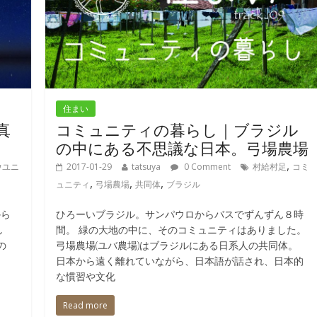
住まい
写真
コミュニティの暮らし｜ブラジル
の中にある不思議な日本。弓場農場
,
ウユニ
2017-01-29
tatsuya
0 Comment
村給村足
コミ
,
,
,
ュニティ
弓場農場
共同体
ブラジル
から
ひろーいブラジル。サンパウロからバスでずんずん８時
し
間。 緑の大地の中に、そのコミュニティはありました。
の
弓場農場(ユバ農場)はブラジルにある日系人の共同体。
。
日本から遠く離れていながら、日本語が話され、日本的
な慣習や文化
Read more