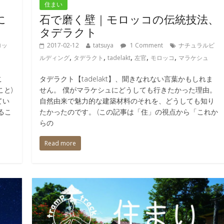
住まい
に
石で磨く壁｜モロッコの伝統技法、
タデラクト
ロッ
2017-02-12
tatsuya
1 Comment
ナチュラルビ
,
,
,
,
,
ルディング
タデラクト
tadelakt
左官
モロッコ
マラケシュ
こ
タデラクト【tadelakt】、聞きなれない言葉かもしれま
と)
せん。 僕がマラケシュにどうしても行きたかった理由。
てい
自然由来で魅力的な建築材料のそれを、どうしても知り
るこ
たかったのです。 (この記事は「住」の視点から「これか
らの
Read more