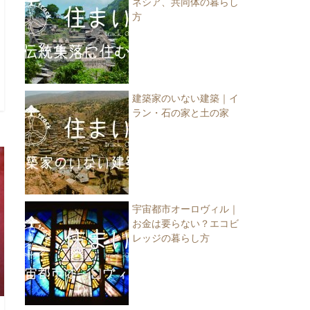
ネシア、共同体の暮らし
方
建築家のいない建築｜イ
ラン・石の家と土の家
宇宙都市オーロヴィル｜
お金は要らない？エコビ
レッジの暮らし方