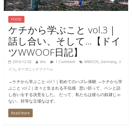
FOOD
ケチから学ぶこと vol.3｜
話し合い、そして…【ドイ
ツWWOOF日記】
,
,
2016-12-02
sho
1 Comment
WWOOF
Germany
ド
,
イツ
オーガニックファーム
→ケチから学ぶこと vol.1｜初めてのハズレ体験 →ケチから学
ぶこと vol.2｜次々と生まれる不信感 思い切って、ベンと話
し合いをする決意をした。 だって、私たちは彼らの奴隷じゃ
ない、対等な立場なはず。
Read more