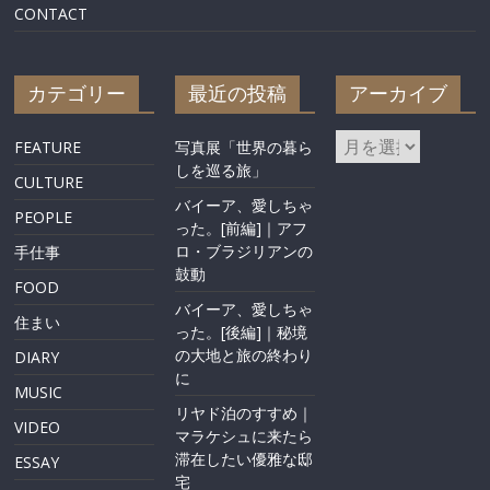
CONTACT
カテゴリー
最近の投稿
アーカイブ
FEATURE
写真展「世界の暮ら
しを巡る旅」
CULTURE
バイーア、愛しちゃ
PEOPLE
った。[前編]｜アフ
ロ・ブラジリアンの
手仕事
鼓動
FOOD
バイーア、愛しちゃ
住まい
った。[後編]｜秘境
の大地と旅の終わり
DIARY
に
MUSIC
リヤド泊のすすめ｜
VIDEO
マラケシュに来たら
滞在したい優雅な邸
ESSAY
宅