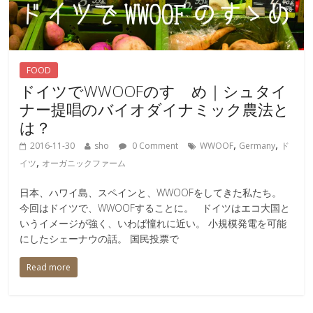
FOOD
ドイツでWWOOFのすゝめ｜シュタイ
ナー提唱のバイオダイナミック農法と
は？
,
,
2016-11-30
sho
0 Comment
WWOOF
Germany
ド
,
イツ
オーガニックファーム
日本、ハワイ島、スペインと、WWOOFをしてきた私たち。
今回はドイツで、WWOOFすることに。 ドイツはエコ大国と
いうイメージが強く、いわば憧れに近い。 小規模発電を可能
にしたシェーナウの話。 国民投票で
Read more