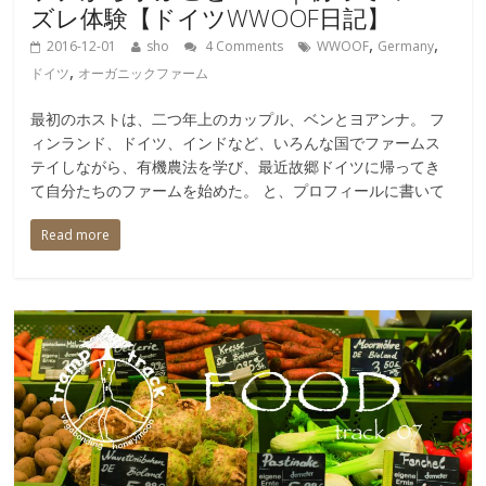
ズレ体験【ドイツWWOOF日記】
,
,
2016-12-01
sho
4 Comments
WWOOF
Germany
,
ドイツ
オーガニックファーム
最初のホストは、二つ年上のカップル、ベンとヨアンナ。 フ
ィンランド、ドイツ、インドなど、いろんな国でファームス
テイしながら、有機農法を学び、最近故郷ドイツに帰ってき
て自分たちのファームを始めた。 と、プロフィールに書いて
Read more