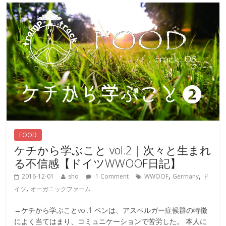
FOOD
ケチから学ぶこと vol.2｜次々と生まれ
る不信感【ドイツWWOOF日記】
,
,
2016-12-01
sho
1 Comment
WWOOF
Germany
ド
,
イツ
オーガニックファーム
→ケチから学ぶことvol.1 ベンは、アスペルガー症候群の特徴
によく当てはまり、コミュニケーションで苦労した。 本人に