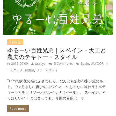
PEOPLE
ゆるーい百姓兄弟｜スペイン・大工と
農夫のテキトー・スタイル
,
,
2016-09-09
tatsuya
5 Comments
Spain
WWOOF
オ
,
,
ーガニック
自然農
ファームステイ
Tramp(放浪)の名にふさわしく、なんとも無駄の多い旅のルー
ト。 9ヶ月ぶりに再びのスペイン。 久しぶりに味わうトルテ
ィーヤとチョリソーとセルベッサ（ビール）。 スペイン、や
っぱりいい！ とは言っても、今回の目的は、オ
Read more