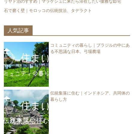
リヤド泊のすすめ｜マラケシュに来たら滞在したい優雅な邸宅
石で磨く壁｜モロッコの伝統技法、タデラクト
人気記事
コミュニティの暮らし｜ブラジルの中にあ
る不思議な日本。弓場農場
伝統集落に住む｜インドネシア、共同体の
暮らし方