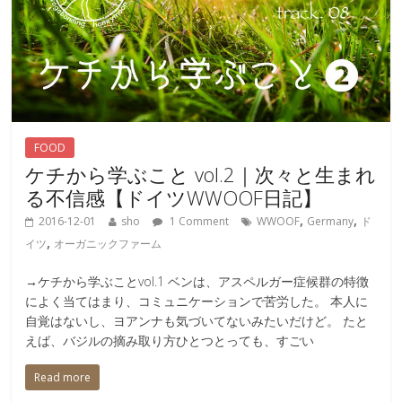
FOOD
ケチから学ぶこと vol.2｜次々と生まれ
る不信感【ドイツWWOOF日記】
,
,
2016-12-01
sho
1 Comment
WWOOF
Germany
ド
,
イツ
オーガニックファーム
→ケチから学ぶことvol.1 ベンは、アスペルガー症候群の特徴
によく当てはまり、コミュニケーションで苦労した。 本人に
自覚はないし、ヨアンナも気づいてないみたいだけど。 たと
えば、バジルの摘み取り方ひとつとっても、すごい
Read more