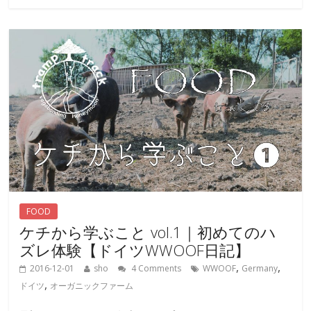
FOOD
ケチから学ぶこと vol.1｜初めてのハ
ズレ体験【ドイツWWOOF日記】
,
,
2016-12-01
sho
4 Comments
WWOOF
Germany
,
ドイツ
オーガニックファーム