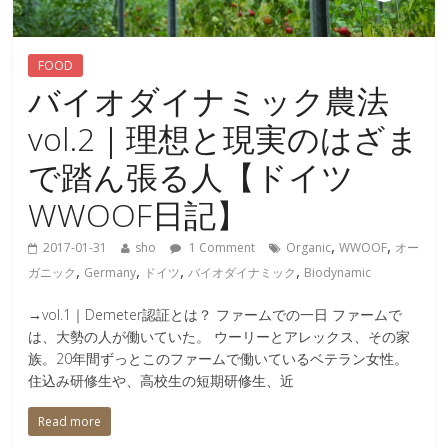
FOOD
バイオダイナミック農法
vol.2｜理想と現実のはざま
で踏ん張る人【ドイツ
WWOOF日記】
,
,
2017-01-31
sho
1 Comment
Organic
WWOOF
オー
,
,
,
,
ガニック
Germany
ドイツ
バイオダイナミック
Biodynamic
→vol.1｜Demeter認証とは？ ファームでの一日 ファームで
は、大勢の人が働いていた。 ウーリーとアレックス、その家
族。20年間ずっとこのファームで働いているベテラン女性。
住込み研修生や、高校生の短期研修生、近
Read more