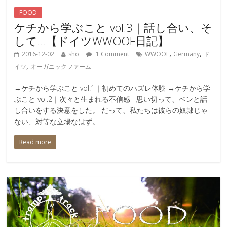
FOOD
ケチから学ぶこと vol.3｜話し合い、そ
して…【ドイツWWOOF日記】
,
,
2016-12-02
sho
1 Comment
WWOOF
Germany
ド
,
イツ
オーガニックファーム
→ケチから学ぶこと vol.1｜初めてのハズレ体験 →ケチから学
ぶこと vol.2｜次々と生まれる不信感 思い切って、ベンと話
し合いをする決意をした。 だって、私たちは彼らの奴隷じゃ
ない、対等な立場なはず。
Read more