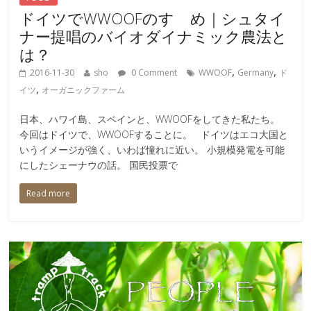
ドイツでWWOOFのすゝめ｜シュタイ
ナー提唱のバイオダイナミック農法と
は？
,
,
2016-11-30
sho
0 Comment
WWOOF
Germany
ド
,
イツ
オーガニックファーム
日本、ハワイ島、スペインと、WWOOFをしてきた私たち。
今回はドイツで、WWOOFすることに。 ドイツはエコ大国と
いうイメージが強く、いわば憧れに近い。 小規模発電を可能
にしたシェーナウの話。 国民投票で
Read more