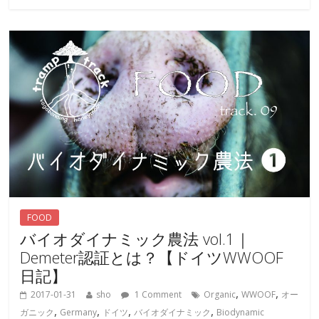
FOOD
バイオダイナミック農法 vol.1｜
Demeter認証とは？【ドイツWWOOF
日記】
,
,
2017-01-31
sho
1 Comment
Organic
WWOOF
オー
,
,
,
,
ガニック
Germany
ドイツ
バイオダイナミック
Biodynamic